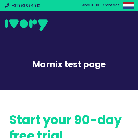
About Us
Contact
+31 853 034 813
Features
Solutions
Marnix test page
Cases
Partners
Pricing
Start your 90-day
free trial