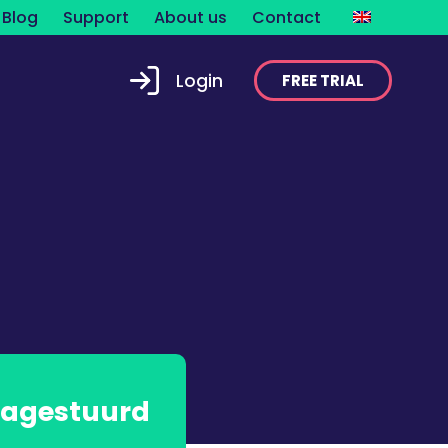
Blog
Support
About us
Contact
Login
FREE TRIAL
agestuurd