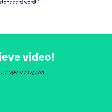
 standaard wordt.”
ieve video!
t je opdrachtgever