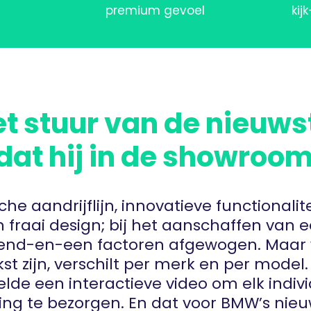
premium gevoel
kij
et stuur van de nieuw
dat hij in de showroom
che aandrijflijn, innovatieve functionalite
 fraai design; bij het aanschaffen van 
zend-en-een factoren afgewogen. Maar
kst zijn, verschilt per merk en per mod
lde een interactieve video om elk indiv
ng te bezorgen. En dat voor BMW’s nie