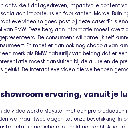
n ontwikkelt datagedreven, impactvolle content v
scala aan importeurs en fabrikanten. Marcel Buining
ractieve video zo goed past bij deze case: “Er is eno
l van BMW. Deze berg aan informatie moest overzich
 gepresenteerd. De consument wil namelijk zelf kun
j consumeert. En moet er dan ook nog chocola van k
r een merk als BMW natuurlijk van belang dat er ee
presentatie moest aansluiten bij de allure en de p
 is gelukt. De interactieve video die we hebben ge
 showroom ervaring, vanuit je lui
 de video werkte Mayster met een pre production 
den we maar twee dagen tot onze beschikking. In 
inste details haarscherp in beeld gebracht. Alsof je 