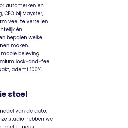
oor automerken en
, CEO bij Mayster,
rm veel te vertellen
telijk én
nen bepalen welke
unnen maken.
n mooie beleving
remium look-and-feel
maakt, ademt 100%
e stoel
model van de auto.
onze studio hebben we
er met je neus