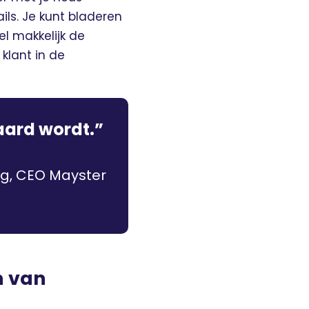
ails. Je kunt bladeren
el makkelijk de
 klant in de
aard wordt.”
ng, CEO Mayster
n van