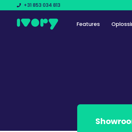
+31 853 034 813
Features
Oploss
Showro