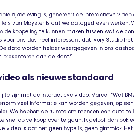
ie kijkbeleving is, genereert de interactieve video
ijlers van Mayster is dat we datagedreven werken. W
 de koppeling te kunnen maken tussen wat de co
is voor ons dus heel interessant dat Ivory Studio het
t. De data worden helder weergegeven in ons dashbo
n presenteren aan de klant.”
 video als nieuwe standaard
ij te zijn met de interactieve video. Marcel: “Wat
 enorm veel informatie kan worden gegeven, op een h
nier. We hebben de ruimte om mensen een auto te l
f te snel op verkoop over te gaan. Ik geloof dan ook 
ve video is dat het geen hype is, geen gimmick. Het 