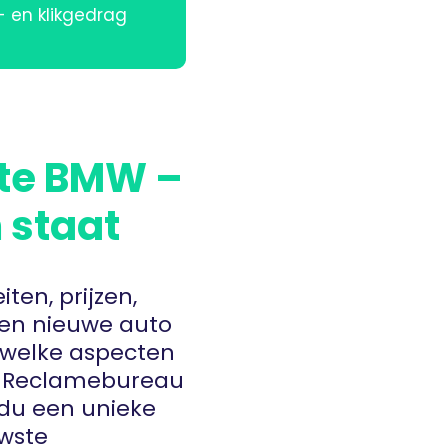
k- en klikgedrag
ste BMW –
 staat
iten, prijzen,
een nieuwe auto
 welke aspecten
el. Reclamebureau
idu een unieke
uwste