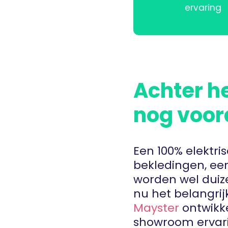
ervaring
Achter h
nog voor
Een 100% elektris
bekledingen, een
worden wel dui
nu het belangrij
Mayster
ontwikke
showroom ervari